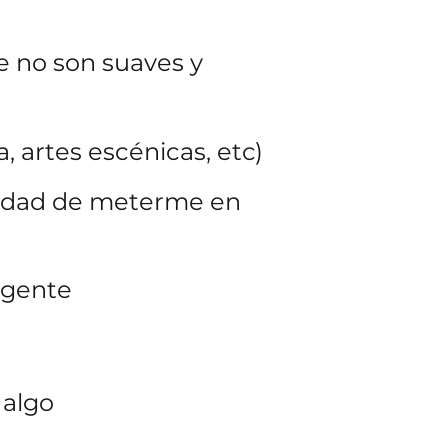
ue no son suaves y
, artes escénicas, etc)
esidad de meterme en
igente
 algo